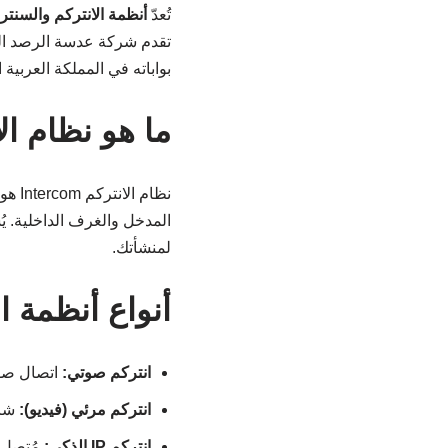
تُعدّ
أنظمة الانتركم والسنترا
تقدم شركة عدسة الرصد المح
بواباته في المملكة العربية 
ما هو نظام ال
نظام
المدخل والغرف الداخلية. ي
لمنشأتك.
أنواع أنظمة ا
انتركم صوتي:
اتصال صو
انتركم مرئي (فيديو):
شاش
انتركم IP الذكي:
مُتصل ب