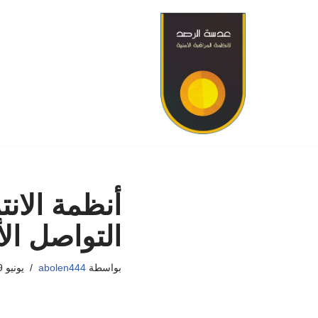
تخطى
إلى
المحتوى
أنظمة الانت
التواصل ال
بواسطة
abolen444
يونيو 19, 2026